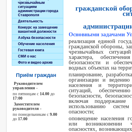
чрезвычайным
гражданской об
ситуациям
администрации города
си
Ставрополя
Деятельность
администрации
Конкурс на замещение
вакантной должности
Основными задачами Уп
Азбука безопасности
реализация единой госуд
Обучение населения
гражданской обороны, за
Гостевая книга
чрезвычайных ситуаци
характера, обеспечен
СМИ о нас
безопасности и обеспе
Фото и видео архив
водных объектах на терри
планирование, разработк
Приём граждан
организации и ведению
Руководителем
населения и территор
управления -
ситуаций, обеспечен
по пятницам c
14.00
до
безопасности, безопасно
17:00
включая поддержание 
Заместителем
использованию систе
руководителя -
опасности;
по понедельникам с
9.00
оповещение населения г
до
17.00
или возникновении ч
опасностях, возникающих