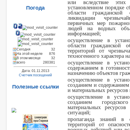
или вследствие этих 
установленном порядке с
Погода
области гражданской 
ликвидации чрезвычай
первичных мер пожарной
людей на водных объе
информацией;
осуществление в устан
области гражданской 
Сегодня
32
территорий от чрезвыч
На этой неделе
876
техногенного характера н
В этом месяце
32
осуществление в устан
всего
280381
содержанием в готовнос
Дата: 01.11.2013
назначению объектов гра
Счетчик посещений
осуществление в устан
созданием и содержанием
Полезные ссылки
и материальных ресурсов 
осуществление в устан
созданием городско
материальных ресурсов
ситуаций;
пропаганда знаний в 
территорий от опаснос
военных действий или всл