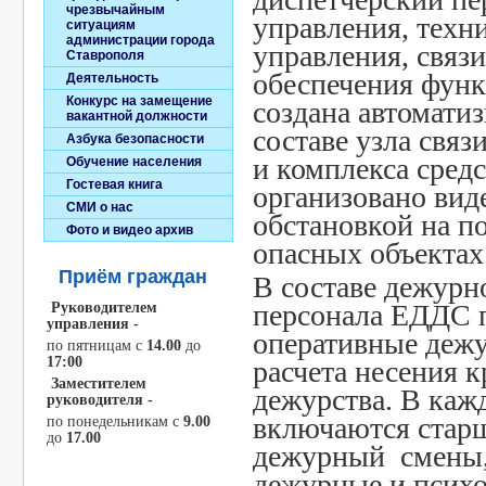
чрезвычайным
управления, техн
ситуациям
администрации города
управления, связ
Ставрополя
обеспечения фун
Деятельность
Конкурс на замещение
создана автомати
вакантной должности
составе узла связ
Азбука безопасности
и комплекса средс
Обучение населения
Гостевая книга
организовано вид
СМИ о нас
обстановкой на п
Фото и видео архив
опасных объектах
Приём граждан
В составе дежурн
персонала ЕДДС 
Руководителем
управления -
оперативные деж
по пятницам c
14.00
до
17:00
расчета несения 
Заместителем
дежурства. В каж
руководителя -
включаются стар
по понедельникам с
9.00
до
17.00
дежурный смены,
дежурные и психо