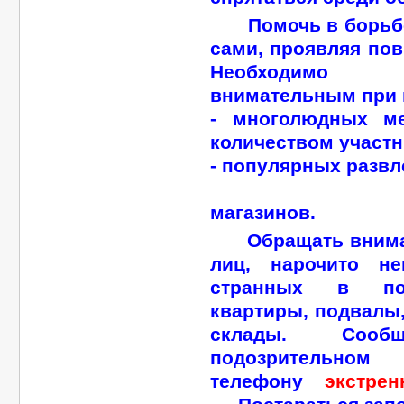
Помочь в борьбе 
сами, проявляя по
Необходимо 
внимательным при 
- многолюдных м
количеством участн
- популярных развл
- рынко
магазинов.
Обращать вниман
лиц, нарочито не
странных в по
квартиры, подвалы
склады. Соо
подозритель
телефону
экстрен