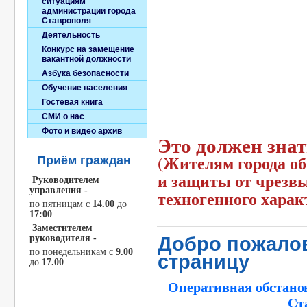
ситуациям
администрации города
Ставрополя
Деятельность
Конкурс на замещение
вакантной должности
Азбука безопасности
Обучение населения
Гостевая книга
СМИ о нас
Фото и видео архив
Это должен зна
(Жителям города об
Приём граждан
и защиты от чрезв
Руководителем
управления -
техногенного харак
по пятницам c
14.00
до
17:00
Заместителем
руководителя -
Добро пожалов
по понедельникам с
9.00
страницу
до
17.00
Оперативная обстано
Ст