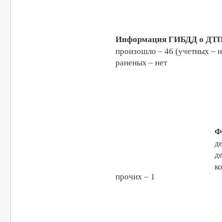
И
п
р
Ф
д
д
к
прочих – 1