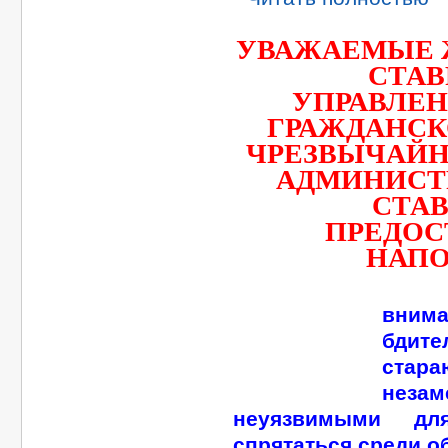
УВАЖАЕМЫЕ 
СТАВ
УПРАВЛЕН
ГРАЖДАНСК
ЧРЕЗВЫЧАЙ
АДМИНИСТ
СТА
ПРЕДОС
НАП
вн
бдит
стар
нез
неуязвимыми дл
спрятаться среди о